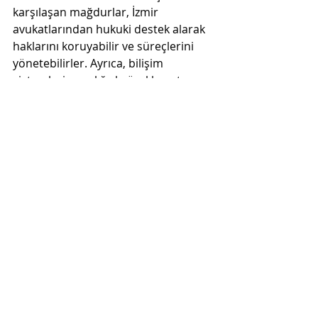
karşılaşan mağdurlar, İzmir 
avukatlarından hukuki destek alarak 
haklarını koruyabilir ve süreçlerini 
yönetebilirler. Ayrıca, bilişim 
sistemleri aracılığıyla özel hayatın 
gizliliğini korumak için alınabilecek 
önlemlerle, bu tür suçların etkisini ve 
olasılığını azaltmak mümkündür.
Son Yazılar
Hepsini Gör