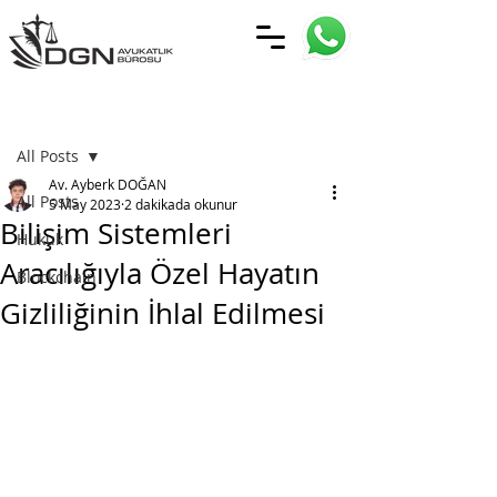
Yazı
All Posts
Av. Ayberk DOĞAN
All Posts
5 May 2023
2 dakikada okunur
Bilişim Sistemleri
Hukuk
Aracılığıyla Özel Hayatın
Blockchain
Gizliliğinin İhlal Edilmesi