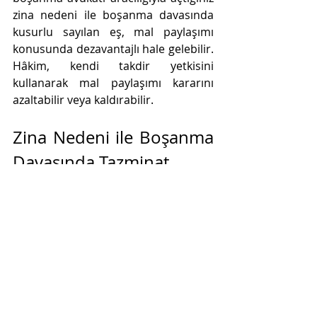
zina nedeni ile boşanma davasında 
kusurlu sayılan eş, mal paylaşımı 
konusunda dezavantajlı hale gelebilir. 
Hâkim, kendi takdir yetkisini 
kullanarak mal paylaşımı kararını 
azaltabilir veya kaldırabilir.
Zina Nedeni ile Boşanma 
Davasında Tazminat
"Aldatılan eş zina nedeni ile boşanma 
davası açmak için öncelikle bir avukat 
ile iletişime geçer ve boşanma 
talebini içeren bir dava dilekçesi 
hazırlanır. Dilekçe aile mahkemesine 
sunulur ve dava süreci başlar. Zina 
nedeni ile boşanma davası açan eş, 