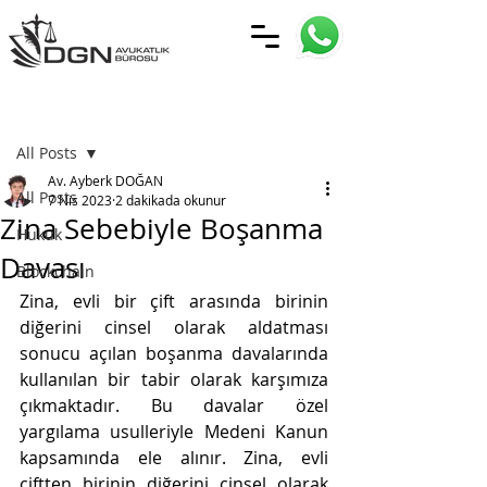
Yazı
All Posts
Av. Ayberk DOĞAN
All Posts
7 Nis 2023
2 dakikada okunur
Zina Sebebiyle Boşanma
Hukuk
Davası
Blockchain
Zina, evli bir çift arasında birinin 
diğerini cinsel olarak aldatması 
sonucu açılan boşanma davalarında 
kullanılan bir tabir olarak karşımıza 
çıkmaktadır. Bu davalar özel 
yargılama usulleriyle Medeni Kanun 
kapsamında ele alınır. Zina, evli 
çiftten birinin diğerini cinsel olarak 